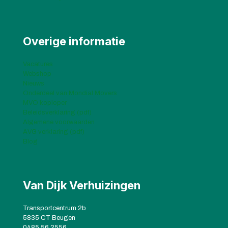
Overige informatie
Vacatures
Webshop
Nieuws
Onderdeel van Mondial Movers
MVO koploper
Beleidsverklaring (pdf)
Algemene voorwaarden
AVG verklaring (pdf)
Blog
Van Dijk Verhuizingen
Transportcentrum 2b
5835 CT Beugen
0485 56 2556