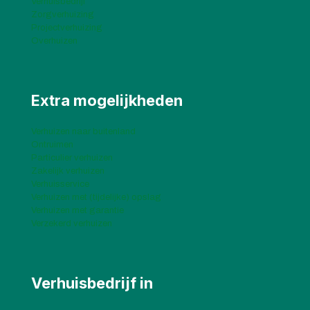
Verhuisbedrijf
Zorgverhuizing
Projectverhuizing
Overhuizen
Extra mogelijkheden
Verhuizen naar buitenland
Ontruimen
Particulier verhuizen
Zakelijk verhuizen
Verhuisservice
Verhuizen met (tijdelijke) opslag
Verhuizen met garantie
Verzekerd verhuizen
Verhuisbedrijf in