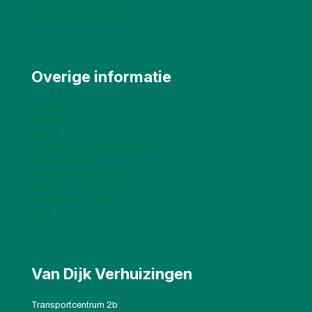
Verhuisbedrijf Seveneum
Verhuisbedrijf Roermond
Overige informatie
Vacatures
Webshop
Nieuws
Onderdeel van Mondial Movers
MVO koploper
Beleidsverklaring (pdf)
Algemene voorwaarden
AVG verklaring (pdf)
Blog
Van Dijk Verhuizingen
Transportcentrum 2b