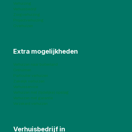
Verhuizing
Verhuisbedrijf
Zorgverhuizing
Projectverhuizing
Overhuizen
Extra mogelijkheden
Verhuizen naar buitenland
Ontruimen
Particulier verhuizen
Zakelijk verhuizen
Verhuisservice
Verhuizen met (tijdelijke) opslag
Verhuizen met garantie
Verzekerd verhuizen
Verhuisbedrijf in