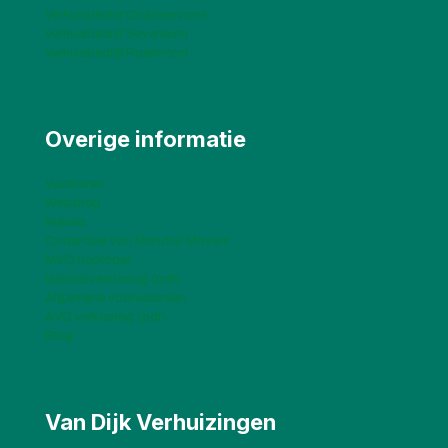
Verhuisbedrijf Grubbenvorst
Verhuisbedrijf Seveneum
Verhuisbedrijf Roermond
Overige informatie
Vacatures
Webshop
Nieuws
Onderdeel van Mondial Movers
MVO koploper
Beleidsverklaring (pdf)
Algemene voorwaarden
AVG verklaring (pdf)
Blog
Van Dijk Verhuizingen