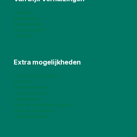
Verhuizing
Verhuisbedrijf
Zorgverhuizing
Projectverhuizing
Overhuizen
Extra mogelijkheden
Verhuizen naar buitenland
Ontruimen
Particulier verhuizen
Zakelijk verhuizen
Verhuisservice
Verhuizen met (tijdelijke) opslag
Verhuizen met garantie
Verzekerd verhuizen